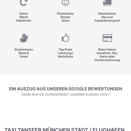
Keine
Kostenlose
Kostenloser
Warte
Kinder
Ski und
Gebühren
Sitze
Gepäcktransport
Kostenloses
Top Preis
Beim Fahrer
Meet &
Leistungs
bezahlen. Bar,
Greet
Verhältnis
Karte oder
Firmenrechnung
EIN AUSZUG AUS UNSEREN GOOGLE BEWERTUNGEN
"DENN NUR DIE ZUFRIEDENHEIT UNSERER KUNDEN ZÄHLT"
TAXI TANSFER MÜNCHEN STADT / FLUGHAFEN