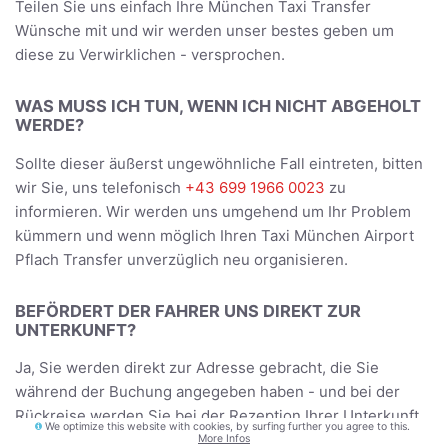
Teilen Sie uns einfach Ihre München Taxi Transfer
Wünsche mit und wir werden unser bestes geben um
diese zu Verwirklichen - versprochen.
WAS MUSS ICH TUN, WENN ICH NICHT ABGEHOLT
WERDE?
Sollte dieser äußerst ungewöhnliche Fall eintreten, bitten
wir Sie, uns telefonisch
+43 699 1966 0023
zu
informieren. Wir werden uns umgehend um Ihr Problem
kümmern und wenn möglich Ihren Taxi München Airport
Pflach Transfer unverzüglich neu organisieren.
BEFÖRDERT DER FAHRER UNS DIREKT ZUR
UNTERKUNFT?
Ja, Sie werden direkt zur Adresse gebracht, die Sie
während der Buchung angegeben haben - und bei der
Rückreise werden Sie bei der Rezeption Ihrer Unterkunft
We optimize this website with cookies, by surfing further you agree to this.
beziehungsweise Abholadresse abgeholt.
More Infos