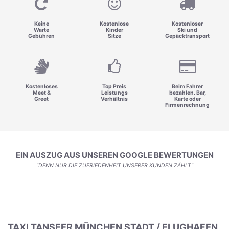
Keine
Kostenlose
Kostenloser
Warte
Kinder
Ski und
Gebühren
Sitze
Gepäcktransport
Kostenloses
Top Preis
Beim Fahrer
Meet &
Leistungs
bezahlen. Bar,
Greet
Verhältnis
Karte oder
Firmenrechnung
EIN AUSZUG AUS UNSEREN GOOGLE BEWERTUNGEN
"DENN NUR DIE ZUFRIEDENHEIT UNSERER KUNDEN ZÄHLT"
TAXI TANSFER MÜNCHEN STADT / FLUGHAFEN