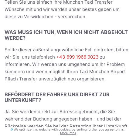
Teilen Sie uns einfach Ihre München Taxi Transfer
Wünsche mit und wir werden unser bestes geben um
diese zu Verwirklichen - versprochen.
WAS MUSS ICH TUN, WENN ICH NICHT ABGEHOLT
WERDE?
Sollte dieser äußerst ungewöhnliche Fall eintreten, bitten
wir Sie, uns telefonisch
+43 699 1966 0023
zu
informieren. Wir werden uns umgehend um Ihr Problem
kümmern und wenn möglich Ihren Taxi München Airport
Pflach Transfer unverzüglich neu organisieren.
BEFÖRDERT DER FAHRER UNS DIREKT ZUR
UNTERKUNFT?
Ja, Sie werden direkt zur Adresse gebracht, die Sie
während der Buchung angegeben haben - und bei der
Rückreise werden Sie bei der Rezeption Ihrer Unterkunft
We optimize this website with cookies, by surfing further you agree to this.
beziehungsweise Abholadresse abgeholt.
More Infos