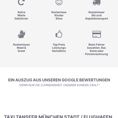
Keine
Kostenlose
Kostenloser
Warte
Kinder
Ski und
Gebühren
Sitze
Gepäcktransport
Kostenloses
Top Preis
Beim Fahrer
Meet &
Leistungs
bezahlen. Bar,
Greet
Verhältnis
Karte oder
Firmenrechnung
EIN AUSZUG AUS UNSEREN GOOGLE BEWERTUNGEN
"DENN NUR DIE ZUFRIEDENHEIT UNSERER KUNDEN ZÄHLT"
TAXI TANSFER MÜNCHEN STADT / FLUGHAFEN