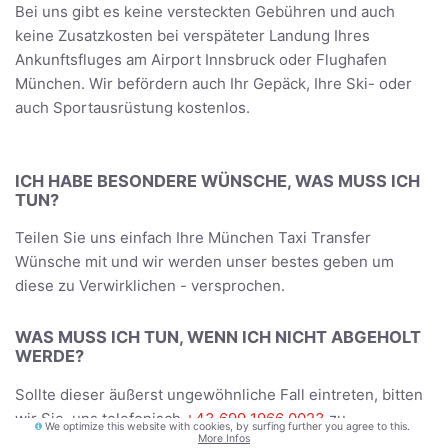
Bei uns gibt es keine versteckten Gebühren und auch
keine Zusatzkosten bei verspäteter Landung Ihres
Ankunftsfluges am Airport Innsbruck oder Flughafen
München. Wir befördern auch Ihr Gepäck, Ihre Ski- oder
auch Sportausrüstung kostenlos.
ICH HABE BESONDERE WÜNSCHE, WAS MUSS ICH
TUN?
Teilen Sie uns einfach Ihre München Taxi Transfer
Wünsche mit und wir werden unser bestes geben um
diese zu Verwirklichen - versprochen.
WAS MUSS ICH TUN, WENN ICH NICHT ABGEHOLT
WERDE?
Sollte dieser äußerst ungewöhnliche Fall eintreten, bitten
wir Sie, uns telefonisch
+43 699 1966 0023
zu
We optimize this website with cookies, by surfing further you agree to this.
More Infos
informieren. Wir werden uns umgehend um Ihr Problem