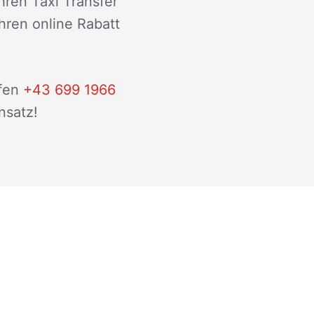
hren Taxi Transfer
ihren online Rabatt
fen
+43 699 1966
nsatz!