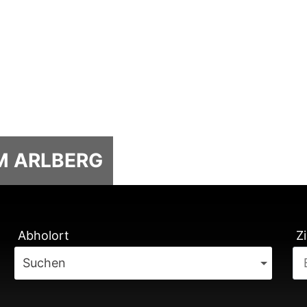
M ARLBERG
TUNG
Abholort
Zi
Suchen