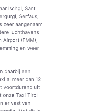
ar Ischgl, Sant
rgurgl, Serfaus,
reis zeer aangenaam
ndere luchthavens
 Airport (FMM),
stemming en weer
n daarbij een
Taxi al meer dan 12
t voortdurend uit
 onze Taxi Tirol
jn er vast van
ermijn. Met dit in