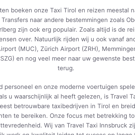
ten boeken onze Taxi Tirol en reizen meestal na
 Transfers naar andere bestemmingen zoals Obe
berg zijn ook erg populair. Zoals altijd is de 
wensen over. Natuurlijk rijden wij u ook vanaf a
irport (MUC), Zürich Airport (ZRH), Memmingen
 (SZG) en nog veel meer naar uw gewenste be
terug.
 personeel en onze moderne voertuigen spele
als u waarschijnlijk al heeft gelezen, is Travel 
eest betrouwbare taxibedrijven in Tirol en breid
ten te bereiken. Onze focus met betrekking tot
nttevredenheid. Wij van Travel Taxi Innsbruck zi
jk werk en kwaliteit leiden tot succes op lange t