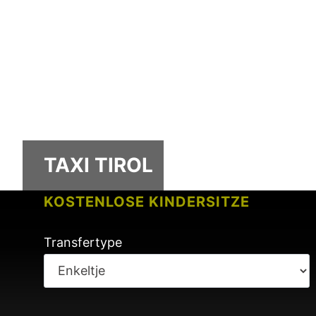
TAXI TIROL
KOSTENLOSE KINDERSITZE
KEINE GEBÜHREN BEI FLUGVERSPÄ
Transfertype