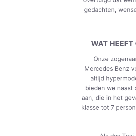
gedachten, wensen
WAT HEEFT 
Onze zogenaamd
Mercedes Benz voe
altijd hypermo
bieden we naast 
aan, die in het ge
klasse tot 7 perso
Als das Taxi