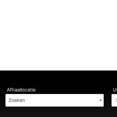
TUNG
Afhaallocatie
U
Zoeken