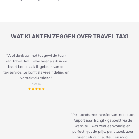
WAT KLANTEN ZEGGEN OVER TRAVEL TAXI
“Veel dank aan het toegewijde team
van Travel Taxi - elke keer als ik in de
buurt ben, maak ik gebruik van de
taxiservice. Je komt als vreemdeling en
vertrekt als vriend.
”
Keni G.
“De Luchthaventransfer van Innsbruck
Airport naar Ischgl - geboekt via de
website - was zeer eenvoudig en
perfect, goede prijs, punctueel, zeer
vriendelijke chauffeur en mooi