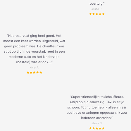
voertuig.
”
Justin B.
“Het reservaat ging heel goed. Het
moest een keer worden uitgesteld, wat
geen probleem was. De chauffeur was
stipt op tijd in de voorstad, reed in een
moderne auto en het kinderzitje
(besteld) was er ook....”
Yuriy P.
“Super vriendelijke taxichauffeurs.
Altijd op tijd aanwezig. Taxi is altijd
schoon. Tot nu toe heb ik alleen maar
positieve ervaringen opgedaan. Ik zou
iedereen aanraden.”
Merve S.