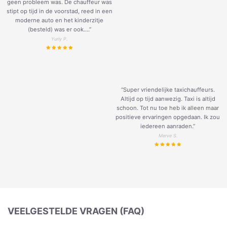
geen probleem was. De chauffeur was
stipt op tijd in de voorstad, reed in een
moderne auto en het kinderzitje
(besteld) was er ook....”
Yuriy P.
“Super vriendelijke taxichauffeurs.
Altijd op tijd aanwezig. Taxi is altijd
schoon. Tot nu toe heb ik alleen maar
positieve ervaringen opgedaan. Ik zou
iedereen aanraden.”
Merve S.
VEELGESTELDE VRAGEN (FAQ)