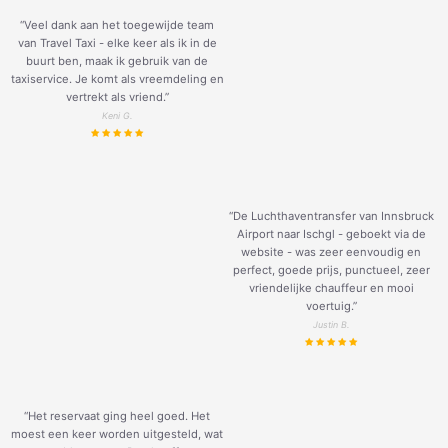
“Veel dank aan het toegewijde team
van Travel Taxi - elke keer als ik in de
buurt ben, maak ik gebruik van de
taxiservice. Je komt als vreemdeling en
vertrekt als vriend.
”
Keni G.
“De Luchthaventransfer van Innsbruck
Airport naar Ischgl - geboekt via de
website - was zeer eenvoudig en
perfect, goede prijs, punctueel, zeer
vriendelijke chauffeur en mooi
voertuig.
”
Justin B.
“Het reservaat ging heel goed. Het
moest een keer worden uitgesteld, wat