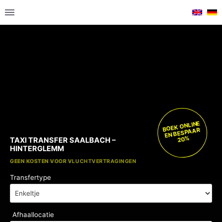
BOEK ONLINE
EN BESPAAR
20%
TAXI TRANSFER SAALBACH –
HINTERGLEMM
GRATIS KINDERZITJES
GEEN KOSTEN VOOR VLUCHTVERTRAGINGEN
Transfertype
Afhaallocatie