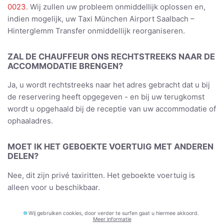
0023
. Wij zullen uw probleem onmiddellijk oplossen en,
indien mogelijk, uw Taxi München Airport Saalbach –
Hinterglemm Transfer onmiddellijk reorganiseren.
ZAL DE CHAUFFEUR ONS RECHTSTREEKS NAAR DE
ACCOMMODATIE BRENGEN?
Ja, u wordt rechtstreeks naar het adres gebracht dat u bij
de reservering heeft opgegeven - en bij uw terugkomst
wordt u opgehaald bij de receptie van uw accommodatie of
ophaaladres.
MOET IK HET GEBOEKTE VOERTUIG MET ANDEREN
DELEN?
Nee, dit zijn privé taxiritten. Het geboekte voertuig is
alleen voor u beschikbaar.
HEB IK EEN CREDITCARD NODIG OM MIJN BOEKING
Wij gebruiken cookies, door verder te surfen gaat u hiermee akkoord.
Meer informatie
TE MAKEN?