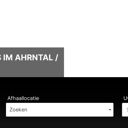
 IM AHRNTAL /
RAGINGEN
Afhaallocatie
U
Zoeken