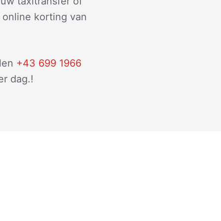
uw taxitransfer of
 online korting van
len
+43 699 1966
r dag.!