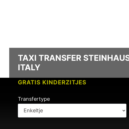
TAXI TRANSFER STEINHAUS
ITALY
GRATIS KINDERZITJES
GEEN KOSTEN VOOR VLUCHTVERT
Transfertype