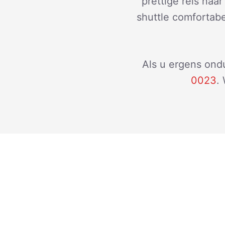
prettige reis naa
shuttle comfortabe
Als u ergens ondu
0023
.