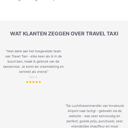
WAT KLANTEN ZEGGEN OVER TRAVEL TAXI
“Veel dank aan het toegewijde team
van Travel Taxi - elke keer als ik in de
buurt ben, maak ik gebruik van de
taxiservice. Je komt als vreemdeling en
vertrekt als vriend.
”
Keni G.
“De Luchthaventransfer van Innsbruck
Airport naar Ischgl - geboekt via de
website - was zeer eenvoudig en
perfect, goede prijs, punctueel, zeer
vriendelijke chauffeur en mooi