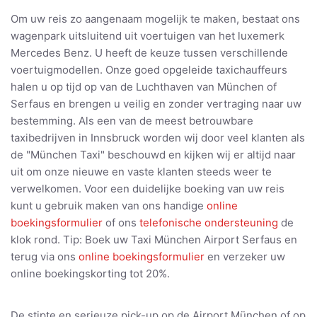
Om uw reis zo aangenaam mogelijk te maken, bestaat ons
wagenpark uitsluitend uit voertuigen van het luxemerk
Mercedes Benz. U heeft de keuze tussen verschillende
voertuigmodellen. Onze goed opgeleide taxichauffeurs
halen u op tijd op van de Luchthaven van München of
Serfaus en brengen u veilig en zonder vertraging naar uw
bestemming. Als een van de meest betrouwbare
taxibedrijven in Innsbruck worden wij door veel klanten als
de "München Taxi" beschouwd en kijken wij er altijd naar
uit om onze nieuwe en vaste klanten steeds weer te
verwelkomen. Voor een duidelijke boeking van uw reis
kunt u gebruik maken van ons handige
online
boekingsformulier
of ons
telefonische ondersteuning
de
klok rond. Tip: Boek uw Taxi München Airport Serfaus en
terug via ons
online boekingsformulier
en verzeker uw
online boekingskorting tot 20%.
De stipte en serieuze pick-up op de Airport München of op