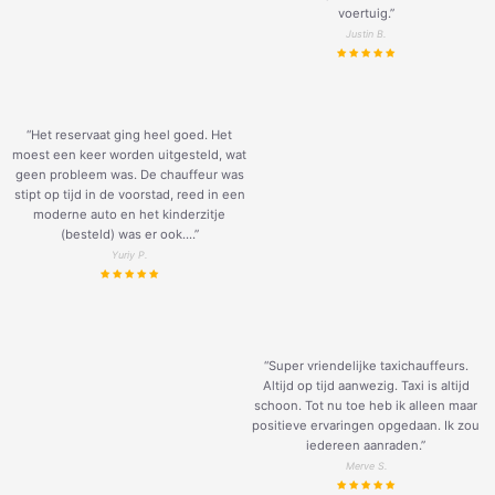
voertuig.
”
Justin B.
“Het reservaat ging heel goed. Het
moest een keer worden uitgesteld, wat
geen probleem was. De chauffeur was
stipt op tijd in de voorstad, reed in een
moderne auto en het kinderzitje
(besteld) was er ook....”
Yuriy P.
“Super vriendelijke taxichauffeurs.
Altijd op tijd aanwezig. Taxi is altijd
schoon. Tot nu toe heb ik alleen maar
positieve ervaringen opgedaan. Ik zou
iedereen aanraden.”
Merve S.