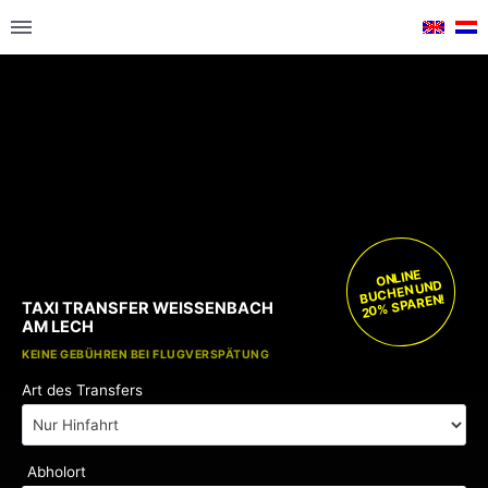
ONLINE
BUCHEN UND
20% SPAREN!
TAXI TRANSFER WEISSENBACH
AM LECH
KOSTENLOSE KINDERSITZE
KEINE GEBÜHREN BEI FLUGVERSPÄTUNG
Art des Transfers
Abholort