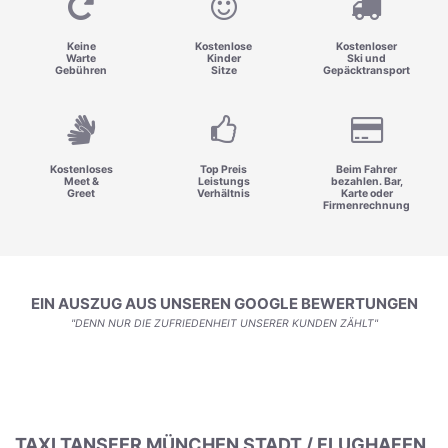
Keine
Kostenlose
Kostenloser
Warte
Kinder
Ski und
Gebühren
Sitze
Gepäcktransport
Kostenloses
Top Preis
Beim Fahrer
Meet &
Leistungs
bezahlen. Bar,
Greet
Verhältnis
Karte oder
Firmenrechnung
EIN AUSZUG AUS UNSEREN GOOGLE BEWERTUNGEN
"DENN NUR DIE ZUFRIEDENHEIT UNSERER KUNDEN ZÄHLT"
TAXI TANSFER MÜNCHEN STADT / FLUGHAFEN