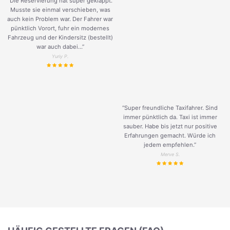
“Die Reservierung hat super geklappt.
Musste sie einmal verschieben, was
auch kein Problem war. Der Fahrer war
pünktlich Vorort, fuhr ein modernes
Fahrzeug und der Kindersitz (bestellt)
war auch dabei...”
Yuriy P.
“Super freundliche Taxifahrer. Sind
immer pünktlich da. Taxi ist immer
sauber. Habe bis jetzt nur positive
Erfahrungen gemacht. Würde ich
jedem empfehlen.”
Merve S.