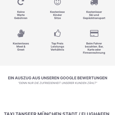
Keine
Kostenlose
Kostenloser
Warte
Kinder
Ski und
Gebühren
Sitze
Gepäcktransport
Kostenloses
Top Preis
Beim Fahrer
Meet &
Leistungs
bezahlen. Bar,
Greet
Verhältnis
Karte oder
Firmenrechnung
EIN AUSZUG AUS UNSEREN GOOGLE BEWERTUNGEN
"DENN NUR DIE ZUFRIEDENHEIT UNSERER KUNDEN ZÄHLT"
TAXI TANSFER MÜNCHEN STADT / FLUGHAFEN