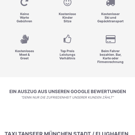
Keine
Kostenlose
Kostenloser
Warte
Kinder
Ski und
Gebühren
Sitze
Gepäcktransport
Kostenloses
Top Preis
Beim Fahrer
Meet &
Leistungs
bezahlen. Bar,
Greet
Verhältnis
Karte oder
Firmenrechnung
EIN AUSZUG AUS UNSEREN GOOGLE BEWERTUNGEN
"DENN NUR DIE ZUFRIEDENHEIT UNSERER KUNDEN ZÄHLT"
TAXI TANSFER MÜNCHEN STADT / FLUGHAFEN