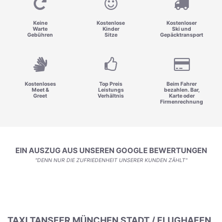
Keine
Kostenlose
Kostenloser
Warte
Kinder
Ski und
Gebühren
Sitze
Gepäcktransport
Kostenloses
Top Preis
Beim Fahrer
Meet &
Leistungs
bezahlen. Bar,
Greet
Verhältnis
Karte oder
Firmenrechnung
EIN AUSZUG AUS UNSEREN GOOGLE BEWERTUNGEN
"DENN NUR DIE ZUFRIEDENHEIT UNSERER KUNDEN ZÄHLT"
TAXI TANSFER MÜNCHEN STADT / FLUGHAFEN