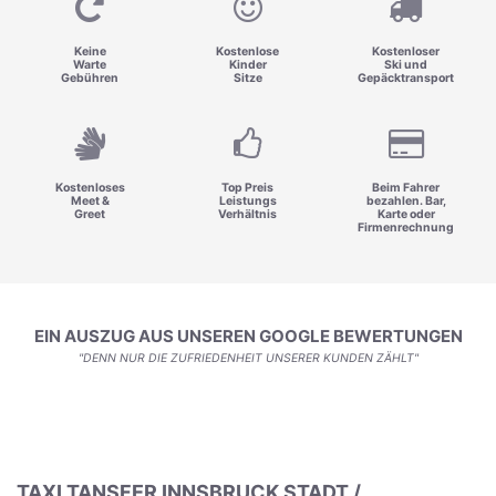
Keine
Kostenlose
Kostenloser
Warte
Kinder
Ski und
Gebühren
Sitze
Gepäcktransport
Kostenloses
Top Preis
Beim Fahrer
Meet &
Leistungs
bezahlen. Bar,
Greet
Verhältnis
Karte oder
Firmenrechnung
EIN AUSZUG AUS UNSEREN GOOGLE BEWERTUNGEN
"DENN NUR DIE ZUFRIEDENHEIT UNSERER KUNDEN ZÄHLT"
TAXI TANSFER INNSBRUCK STADT /