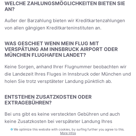
WELCHE ZAHLUNGSMÖGLICHKEITEN BIETEN SIE
AN?
Außer der Barzahlung bieten wir Kreditkartenzahlungen
von allen gängigen Kreditkarteninstituten an.
WAS GESCHIET WENN MEIN FLUG MIT
VERSPÄTUNG AM INNSBRUCK AIRPORT ODER
MÜNCHEN FLUGHAFEN LANDET?
Keine Sorgen, anhand Ihrer Flugnummer beobachten wir
die Landezeit Ihres Fluges in Innsbruck oder München und
holen Sie trotz versptäteter Landung pünktlich ab.
ENTSTEHEN ZUSATZKOSTEN ODER
EXTRAGEBÜHREN?
Bei uns gibt es keine versteckten Gebühren und auch
keine Zusatzkosten bei verspäteter Landung Ihres
Ankunftsfluges am Airport Innsbruck oder Flughafen
We optimize this website with cookies, by surfing further you agree to this.
More Infos
München. Wir befördern auch Ihr Gepäck, Ihre Ski- oder