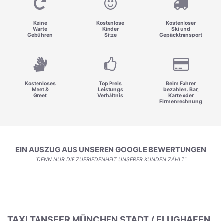
Keine
Kostenlose
Kostenloser
Warte
Kinder
Ski und
Gebühren
Sitze
Gepäcktransport
Kostenloses
Top Preis
Beim Fahrer
Meet &
Leistungs
bezahlen. Bar,
Greet
Verhältnis
Karte oder
Firmenrechnung
EIN AUSZUG AUS UNSEREN GOOGLE BEWERTUNGEN
"DENN NUR DIE ZUFRIEDENHEIT UNSERER KUNDEN ZÄHLT"
TAXI TANSFER MÜNCHEN STADT / FLUGHAFEN