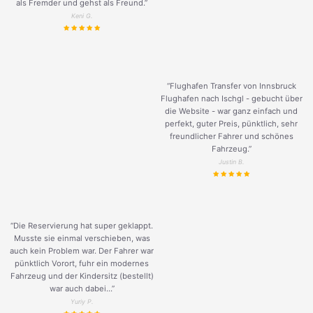
als Fremder und gehst als Freund.
”
Keni G.
“Flughafen Transfer von Innsbruck
Flughafen nach Ischgl - gebucht über
die Website - war ganz einfach und
perfekt, guter Preis, pünktlich, sehr
freundlicher Fahrer und schönes
Fahrzeug.
”
Justin B.
“Die Reservierung hat super geklappt.
Musste sie einmal verschieben, was
auch kein Problem war. Der Fahrer war
pünktlich Vorort, fuhr ein modernes
Fahrzeug und der Kindersitz (bestellt)
war auch dabei...”
Yuriy P.