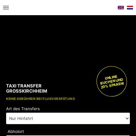
ONLINE
BUCHEN UND
20% SPAREN!
TAXI TRANSFER
GROSSKIRCHHEIM
KOSTENLOSE KINDERSITZE
KEINE GEBÜHREN BEI FLUGVERSPÄTUNG
Art des Transfers
Abholort