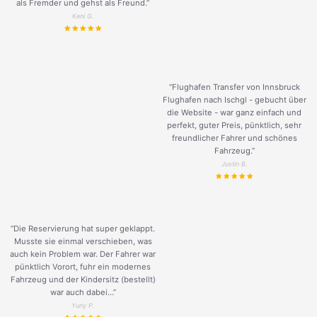
als Fremder und gehst als Freund.
”
Keni G.
“Flughafen Transfer von Innsbruck
Flughafen nach Ischgl - gebucht über
die Website - war ganz einfach und
perfekt, guter Preis, pünktlich, sehr
freundlicher Fahrer und schönes
Fahrzeug.
”
Justin B.
“Die Reservierung hat super geklappt.
Musste sie einmal verschieben, was
auch kein Problem war. Der Fahrer war
pünktlich Vorort, fuhr ein modernes
Fahrzeug und der Kindersitz (bestellt)
war auch dabei...”
Yuriy P.