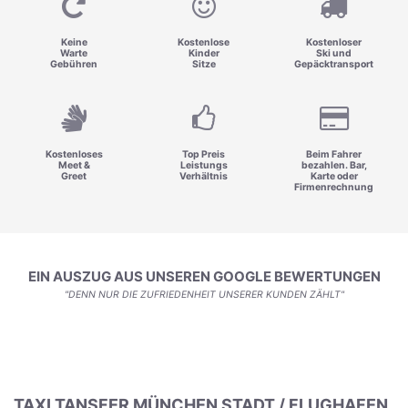
Keine
Kostenlose
Kostenloser
Warte
Kinder
Ski und
Gebühren
Sitze
Gepäcktransport
Kostenloses
Top Preis
Beim Fahrer
Meet &
Leistungs
bezahlen. Bar,
Greet
Verhältnis
Karte oder
Firmenrechnung
EIN AUSZUG AUS UNSEREN GOOGLE BEWERTUNGEN
"DENN NUR DIE ZUFRIEDENHEIT UNSERER KUNDEN ZÄHLT"
TAXI TANSFER MÜNCHEN STADT / FLUGHAFEN