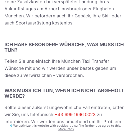
keine Zusatzkosten bei verspäteter Landung Ihres
Ankunftsfluges am Airport Innsbruck oder Flughafen
München. Wir befördern auch Ihr Gepäck, Ihre Ski- oder
auch Sportausrüstung kostenlos.
ICH HABE BESONDERE WÜNSCHE, WAS MUSS ICH
TUN?
Teilen Sie uns einfach Ihre München Taxi Transfer
Wünsche mit und wir werden unser bestes geben um
diese zu Verwirklichen - versprochen.
WAS MUSS ICH TUN, WENN ICH NICHT ABGEHOLT
WERDE?
Sollte dieser äußerst ungewöhnliche Fall eintreten, bitten
wir Sie, uns telefonisch
+43 699 1966 0023
zu
informieren. Wir werden uns umgehend um Ihr Problem
We optimize this website with cookies, by surfing further you agree to this.
kümmern und wenn möglich Ihren Taxi München Airport
More Infos