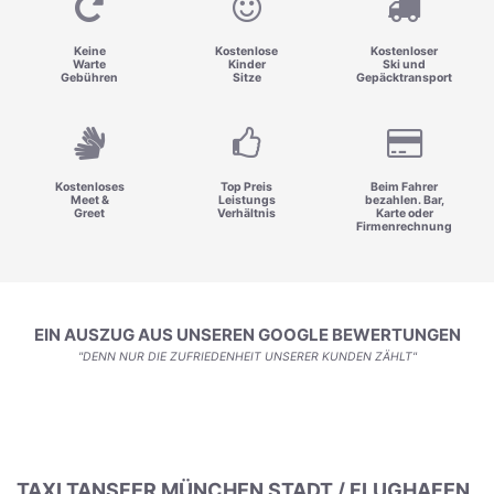
Keine
Kostenlose
Kostenloser
Warte
Kinder
Ski und
Gebühren
Sitze
Gepäcktransport
Kostenloses
Top Preis
Beim Fahrer
Meet &
Leistungs
bezahlen. Bar,
Greet
Verhältnis
Karte oder
Firmenrechnung
EIN AUSZUG AUS UNSEREN GOOGLE BEWERTUNGEN
"DENN NUR DIE ZUFRIEDENHEIT UNSERER KUNDEN ZÄHLT"
TAXI TANSFER MÜNCHEN STADT / FLUGHAFEN