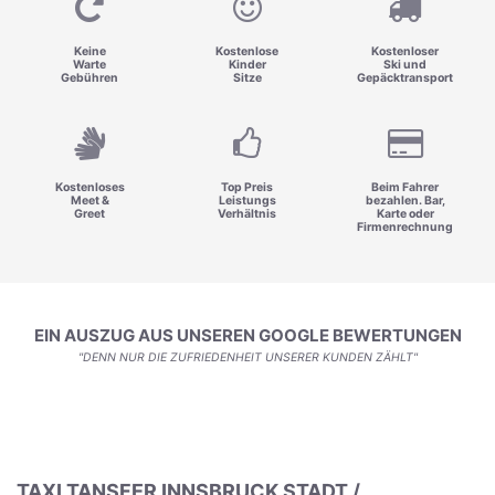
Keine
Kostenlose
Kostenloser
Warte
Kinder
Ski und
Gebühren
Sitze
Gepäcktransport
Kostenloses
Top Preis
Beim Fahrer
Meet &
Leistungs
bezahlen. Bar,
Greet
Verhältnis
Karte oder
Firmenrechnung
EIN AUSZUG AUS UNSEREN GOOGLE BEWERTUNGEN
"DENN NUR DIE ZUFRIEDENHEIT UNSERER KUNDEN ZÄHLT"
TAXI TANSFER INNSBRUCK STADT /