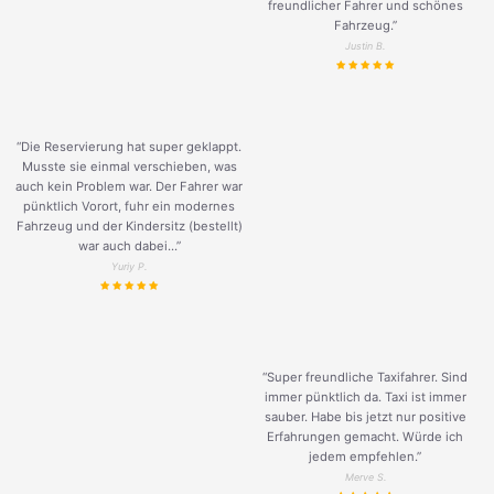
freundlicher Fahrer und schönes
Fahrzeug.
”
Justin B.
“Die Reservierung hat super geklappt.
Musste sie einmal verschieben, was
auch kein Problem war. Der Fahrer war
pünktlich Vorort, fuhr ein modernes
Fahrzeug und der Kindersitz (bestellt)
war auch dabei...”
Yuriy P.
“Super freundliche Taxifahrer. Sind
immer pünktlich da. Taxi ist immer
sauber. Habe bis jetzt nur positive
Erfahrungen gemacht. Würde ich
jedem empfehlen.”
Merve S.