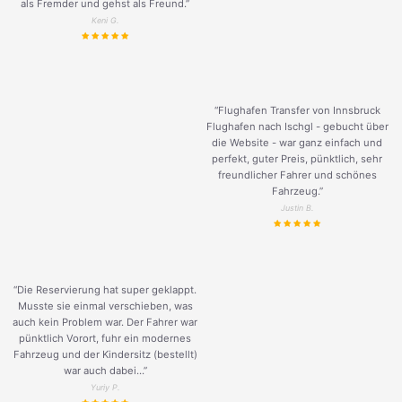
als Fremder und gehst als Freund.
”
Keni G.
“Flughafen Transfer von Innsbruck
Flughafen nach Ischgl - gebucht über
die Website - war ganz einfach und
perfekt, guter Preis, pünktlich, sehr
freundlicher Fahrer und schönes
Fahrzeug.
”
Justin B.
“Die Reservierung hat super geklappt.
Musste sie einmal verschieben, was
auch kein Problem war. Der Fahrer war
pünktlich Vorort, fuhr ein modernes
Fahrzeug und der Kindersitz (bestellt)
war auch dabei...”
Yuriy P.