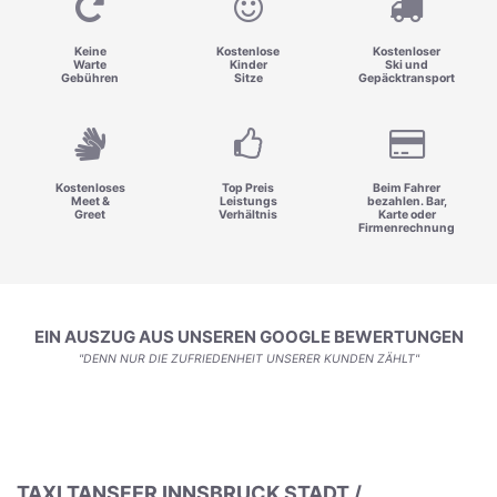
Keine
Kostenlose
Kostenloser
Warte
Kinder
Ski und
Gebühren
Sitze
Gepäcktransport
Kostenloses
Top Preis
Beim Fahrer
Meet &
Leistungs
bezahlen. Bar,
Greet
Verhältnis
Karte oder
Firmenrechnung
EIN AUSZUG AUS UNSEREN GOOGLE BEWERTUNGEN
"DENN NUR DIE ZUFRIEDENHEIT UNSERER KUNDEN ZÄHLT"
TAXI TANSFER INNSBRUCK STADT /