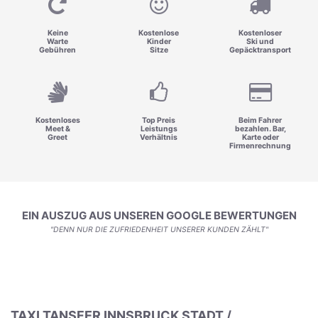
Keine
Kostenlose
Kostenloser
Warte
Kinder
Ski und
Gebühren
Sitze
Gepäcktransport
Kostenloses
Top Preis
Beim Fahrer
Meet &
Leistungs
bezahlen. Bar,
Greet
Verhältnis
Karte oder
Firmenrechnung
EIN AUSZUG AUS UNSEREN GOOGLE BEWERTUNGEN
"DENN NUR DIE ZUFRIEDENHEIT UNSERER KUNDEN ZÄHLT"
TAXI TANSFER INNSBRUCK STADT /