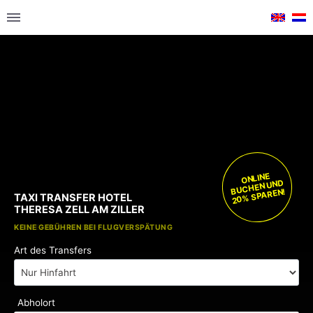
ONLINE
BUCHEN UND
20% SPAREN!
TAXI TRANSFER HOTEL
THERESA ZELL AM ZILLER
KOSTENLOSE KINDERSITZE
KEINE GEBÜHREN BEI FLUGVERSPÄTUNG
Art des Transfers
Abholort