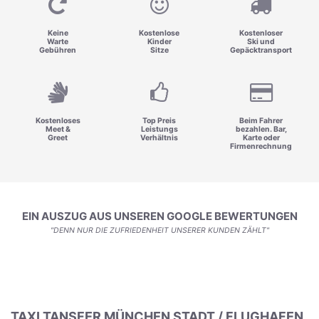
Keine
Kostenlose
Kostenloser
Warte
Kinder
Ski und
Gebühren
Sitze
Gepäcktransport
Kostenloses
Top Preis
Beim Fahrer
Meet &
Leistungs
bezahlen. Bar,
Greet
Verhältnis
Karte oder
Firmenrechnung
EIN AUSZUG AUS UNSEREN GOOGLE BEWERTUNGEN
"DENN NUR DIE ZUFRIEDENHEIT UNSERER KUNDEN ZÄHLT"
TAXI TANSFER MÜNCHEN STADT / FLUGHAFEN