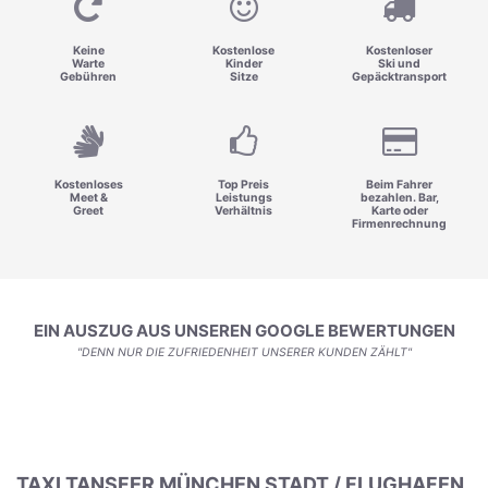
Keine
Kostenlose
Kostenloser
Warte
Kinder
Ski und
Gebühren
Sitze
Gepäcktransport
Kostenloses
Top Preis
Beim Fahrer
Meet &
Leistungs
bezahlen. Bar,
Greet
Verhältnis
Karte oder
Firmenrechnung
EIN AUSZUG AUS UNSEREN GOOGLE BEWERTUNGEN
"DENN NUR DIE ZUFRIEDENHEIT UNSERER KUNDEN ZÄHLT"
TAXI TANSFER MÜNCHEN STADT / FLUGHAFEN