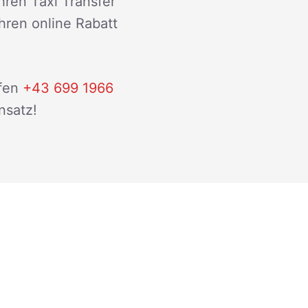
hren Taxi Transfer
ihren online Rabatt
fen
+43 699 1966
nsatz!