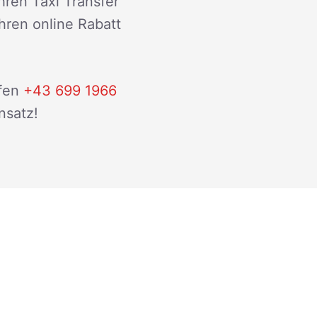
hren Taxi Transfer
ihren online Rabatt
fen
+43 699 1966
nsatz!