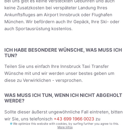
Bei uns gibt es keine versteckten Gebühren und auch
keine Zusatzkosten bei verspäteter Landung Ihres
Ankunftsfluges am Airport Innsbruck oder Flughafen
München. Wir befördern auch Ihr Gepäck, Ihre Ski- oder
auch Sportausrüstung kostenlos.
ICH HABE BESONDERE WÜNSCHE, WAS MUSS ICH
TUN?
Teilen Sie uns einfach Ihre Innsbruck Taxi Transfer
Wünsche mit und wir werden unser bestes geben um
diese zu Verwirklichen - versprochen.
WAS MUSS ICH TUN, WENN ICH NICHT ABGEHOLT
WERDE?
Sollte dieser äußerst ungewöhnliche Fall eintreten, bitten
wir Sie, uns telefonisch
+43 699 1966 0023
zu
We optimize this website with cookies, by surfing further you agree to this.
informieren. Wir werden uns umgehend um Ihr Problem
More Infos