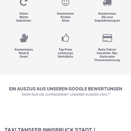
Keine
Kostenlose
Kostenloser
Warte
Kinder
Ski und
Gebühren
Sitze
Gepäcktransport
Kostenloses
Top Preis
Beim Fahrer
Meet &
Leistungs
bezahlen. Bar,
Greet
Verhältnis
Karte oder
Firmenrechnung
EIN AUSZUG AUS UNSEREN GOOGLE BEWERTUNGEN
"DENN NUR DIE ZUFRIEDENHEIT UNSERER KUNDEN ZÄHLT"
TAXI TANSFER INNSBRUCK STADT /