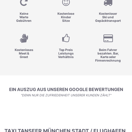
Keine
Kostenlose
Kostenloser
Warte
Kinder
Ski und
Gebühren
Sitze
Gepäcktransport
Kostenloses
Top Preis
Beim Fahrer
Meet &
Leistungs
bezahlen. Bar,
Greet
Verhältnis
Karte oder
Firmenrechnung
EIN AUSZUG AUS UNSEREN GOOGLE BEWERTUNGEN
"DENN NUR DIE ZUFRIEDENHEIT UNSERER KUNDEN ZÄHLT"
TAXI TANSFER MÜNCHEN STADT / FLUGHAFEN