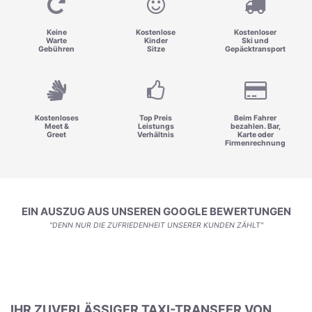
Keine
Kostenlose
Kostenloser
Warte
Kinder
Ski und
Gebühren
Sitze
Gepäcktransport
Kostenloses
Top Preis
Beim Fahrer
Meet &
Leistungs
bezahlen. Bar,
Greet
Verhältnis
Karte oder
Firmenrechnung
EIN AUSZUG AUS UNSEREN GOOGLE BEWERTUNGEN
"DENN NUR DIE ZUFRIEDENHEIT UNSERER KUNDEN ZÄHLT"
IHR ZUVERLÄSSIGER TAXI-TRANSFER VON