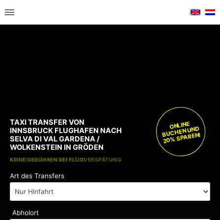
TAXI TRANSFER VON
ONLINE
BUCHEN UND
INNSBRUCK FLUGHAFEN NACH
20% SPAREN!
SELVA DI VAL GARDENA /
WOLKENSTEIN IN GRÖDEN
KOSTENLOSE KINDERSITZE
KEINE GEBÜHREN BEI FLUGVERSPÄTUNG
Art des Transfers
Abholort