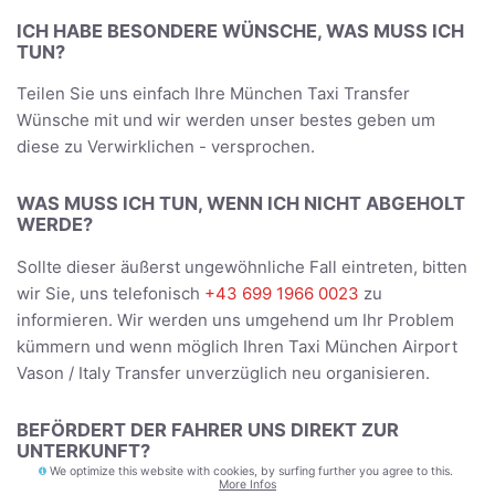
ICH HABE BESONDERE WÜNSCHE, WAS MUSS ICH
TUN?
Teilen Sie uns einfach Ihre München Taxi Transfer
Wünsche mit und wir werden unser bestes geben um
diese zu Verwirklichen - versprochen.
WAS MUSS ICH TUN, WENN ICH NICHT ABGEHOLT
WERDE?
Sollte dieser äußerst ungewöhnliche Fall eintreten, bitten
wir Sie, uns telefonisch
+43 699 1966 0023
zu
informieren. Wir werden uns umgehend um Ihr Problem
kümmern und wenn möglich Ihren Taxi München Airport
Vason / Italy Transfer unverzüglich neu organisieren.
BEFÖRDERT DER FAHRER UNS DIREKT ZUR
UNTERKUNFT?
We optimize this website with cookies, by surfing further you agree to this.
More Infos
Ja, Sie werden direkt zur Adresse gebracht, die Sie