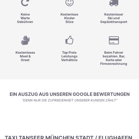
Keine
Kostenlose
Kostenloser
Warte
Kinder
Ski und
Gebühren
Sitze
Gepäcktransport
Kostenloses
Top Preis
Beim Fahrer
Meet &
Leistungs
bezahlen. Bar,
Greet
Verhältnis
Karte oder
Firmenrechnung
EIN AUSZUG AUS UNSEREN GOOGLE BEWERTUNGEN
"DENN NUR DIE ZUFRIEDENHEIT UNSERER KUNDEN ZÄHLT"
TAXI TANSFER MÜNCHEN STADT / FLUGHAFEN