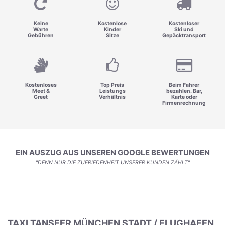
Keine
Kostenlose
Kostenloser
Warte
Kinder
Ski und
Gebühren
Sitze
Gepäcktransport
Kostenloses
Top Preis
Beim Fahrer
Meet &
Leistungs
bezahlen. Bar,
Greet
Verhältnis
Karte oder
Firmenrechnung
EIN AUSZUG AUS UNSEREN GOOGLE BEWERTUNGEN
"DENN NUR DIE ZUFRIEDENHEIT UNSERER KUNDEN ZÄHLT"
TAXI TANSFER MÜNCHEN STADT / FLUGHAFEN