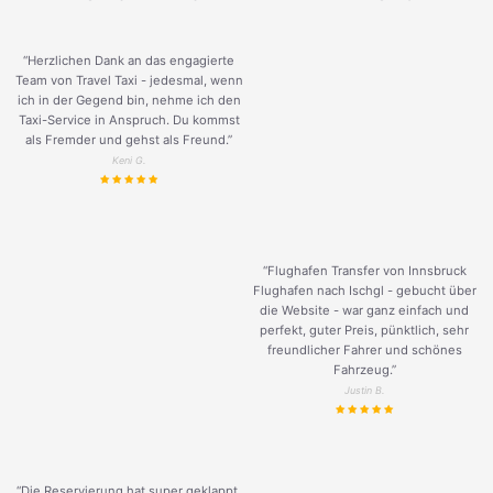
“Herzlichen Dank an das engagierte
Team von Travel Taxi - jedesmal, wenn
ich in der Gegend bin, nehme ich den
Taxi-Service in Anspruch. Du kommst
als Fremder und gehst als Freund.
”
Keni G.
“Flughafen Transfer von Innsbruck
Flughafen nach Ischgl - gebucht über
die Website - war ganz einfach und
perfekt, guter Preis, pünktlich, sehr
freundlicher Fahrer und schönes
Fahrzeug.
”
Justin B.
“Die Reservierung hat super geklappt.