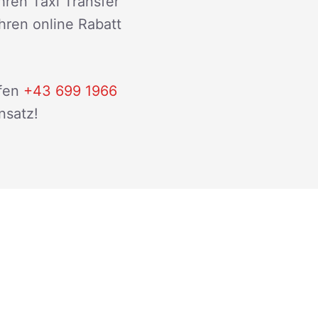
hren Taxi Transfer
ihren online Rabatt
fen
+43 699 1966
nsatz!