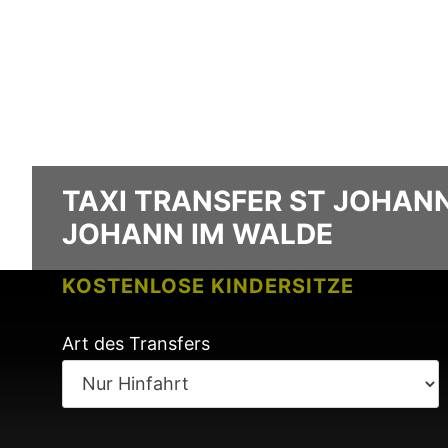
TAXI TRANSFER ST JOHANN
JOHANN IM WALDE
KOSTENLOSE KINDERSITZE
KEINE GEBÜHREN BEI FLUGVERSPÄ
Art des Transfers