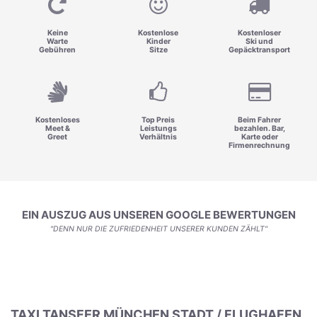
Keine
Kostenlose
Kostenloser
Warte
Kinder
Ski und
Gebühren
Sitze
Gepäcktransport
Kostenloses
Top Preis
Beim Fahrer
Meet &
Leistungs
bezahlen. Bar,
Greet
Verhältnis
Karte oder
Firmenrechnung
EIN AUSZUG AUS UNSEREN GOOGLE BEWERTUNGEN
"DENN NUR DIE ZUFRIEDENHEIT UNSERER KUNDEN ZÄHLT"
TAXI TANSFER MÜNCHEN STADT / FLUGHAFEN