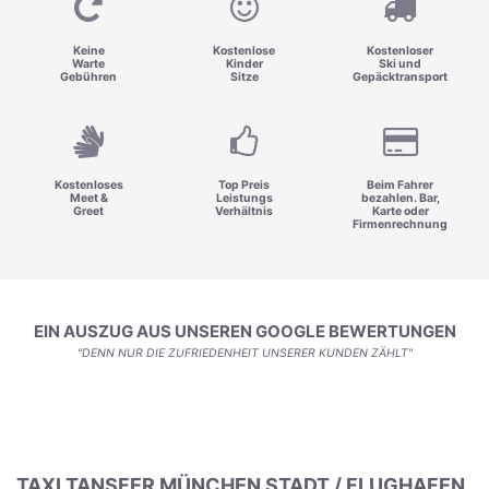
Keine
Kostenlose
Kostenloser
Warte
Kinder
Ski und
Gebühren
Sitze
Gepäcktransport
Kostenloses
Top Preis
Beim Fahrer
Meet &
Leistungs
bezahlen. Bar,
Greet
Verhältnis
Karte oder
Firmenrechnung
EIN AUSZUG AUS UNSEREN GOOGLE BEWERTUNGEN
"DENN NUR DIE ZUFRIEDENHEIT UNSERER KUNDEN ZÄHLT"
TAXI TANSFER MÜNCHEN STADT / FLUGHAFEN