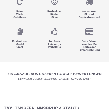
Keine
Kostenlose
Kostenloser
Warte
Kinder
Ski und
Gebühren
Sitze
Gepäcktransport
Kostenloses
Top Preis
Beim Fahrer
Meet &
Leistungs
bezahlen. Bar,
Greet
Verhältnis
Karte oder
Firmenrechnung
EIN AUSZUG AUS UNSEREN GOOGLE BEWERTUNGEN
"DENN NUR DIE ZUFRIEDENHEIT UNSERER KUNDEN ZÄHLT"
TAXI TANSFER INNSBRUCK STADT /