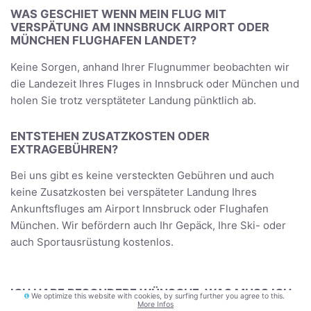
WAS GESCHIET WENN MEIN FLUG MIT
VERSPÄTUNG AM INNSBRUCK AIRPORT ODER
MÜNCHEN FLUGHAFEN LANDET?
Keine Sorgen, anhand Ihrer Flugnummer beobachten wir
die Landezeit Ihres Fluges in Innsbruck oder München und
holen Sie trotz versptäteter Landung pünktlich ab.
ENTSTEHEN ZUSATZKOSTEN ODER
EXTRAGEBÜHREN?
Bei uns gibt es keine versteckten Gebühren und auch
keine Zusatzkosten bei verspäteter Landung Ihres
Ankunftsfluges am Airport Innsbruck oder Flughafen
München. Wir befördern auch Ihr Gepäck, Ihre Ski- oder
auch Sportausrüstung kostenlos.
ICH HABE BESONDERE WÜNSCHE, WAS MUSS ICH
We optimize this website with cookies, by surfing further you agree to this.
TUN?
More Infos