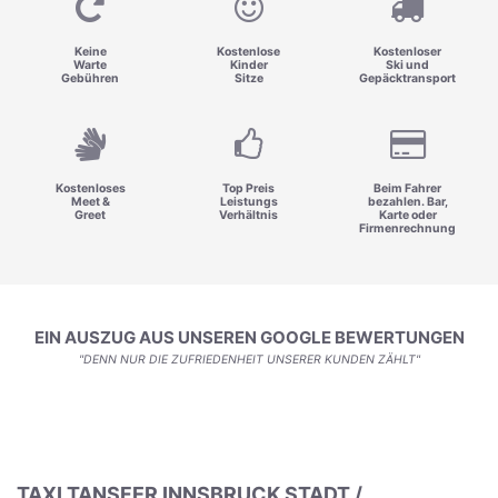
Keine
Kostenlose
Kostenloser
Warte
Kinder
Ski und
Gebühren
Sitze
Gepäcktransport
Kostenloses
Top Preis
Beim Fahrer
Meet &
Leistungs
bezahlen. Bar,
Greet
Verhältnis
Karte oder
Firmenrechnung
EIN AUSZUG AUS UNSEREN GOOGLE BEWERTUNGEN
"DENN NUR DIE ZUFRIEDENHEIT UNSERER KUNDEN ZÄHLT"
TAXI TANSFER INNSBRUCK STADT /