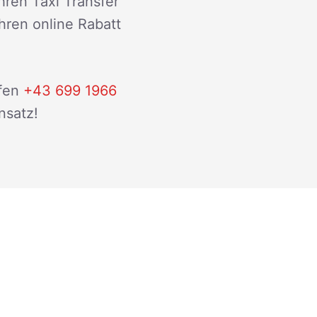
hren Taxi Transfer
ihren online Rabatt
fen
+43 699 1966
nsatz!