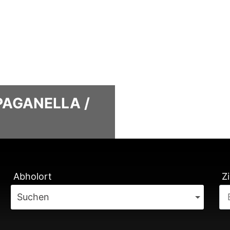
PAGANELLA /
TUNG
Abholort
Zi
Suchen