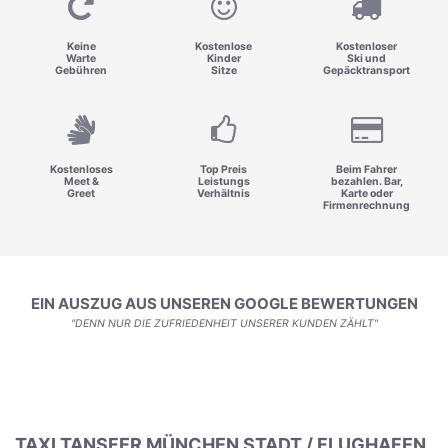
Keine
Kostenlose
Kostenloser
Warte
Kinder
Ski und
Gebühren
Sitze
Gepäcktransport
Kostenloses
Top Preis
Beim Fahrer
Meet &
Leistungs
bezahlen. Bar,
Greet
Verhältnis
Karte oder
Firmenrechnung
EIN AUSZUG AUS UNSEREN GOOGLE BEWERTUNGEN
"DENN NUR DIE ZUFRIEDENHEIT UNSERER KUNDEN ZÄHLT"
TAXI TANSFER MÜNCHEN STADT / FLUGHAFEN