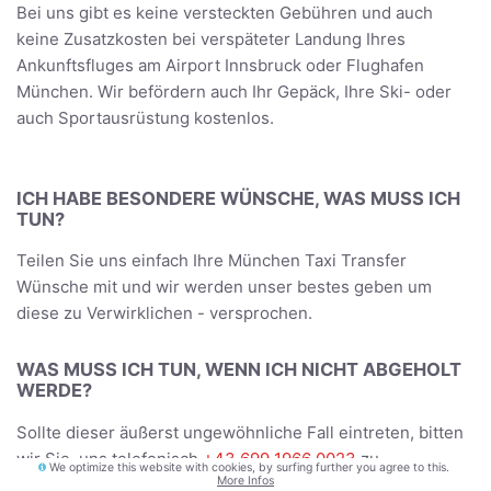
Bei uns gibt es keine versteckten Gebühren und auch
keine Zusatzkosten bei verspäteter Landung Ihres
Ankunftsfluges am Airport Innsbruck oder Flughafen
München. Wir befördern auch Ihr Gepäck, Ihre Ski- oder
auch Sportausrüstung kostenlos.
ICH HABE BESONDERE WÜNSCHE, WAS MUSS ICH
TUN?
Teilen Sie uns einfach Ihre München Taxi Transfer
Wünsche mit und wir werden unser bestes geben um
diese zu Verwirklichen - versprochen.
WAS MUSS ICH TUN, WENN ICH NICHT ABGEHOLT
WERDE?
Sollte dieser äußerst ungewöhnliche Fall eintreten, bitten
wir Sie, uns telefonisch
+43 699 1966 0023
zu
We optimize this website with cookies, by surfing further you agree to this.
More Infos
informieren. Wir werden uns umgehend um Ihr Problem