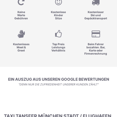
Keine
Kostenlose
Kostenloser
Warte
Kinder
Ski und
Gebühren
Sitze
Gepäcktransport
Kostenloses
Top Preis
Beim Fahrer
Meet &
Leistungs
bezahlen. Bar,
Greet
Verhältnis
Karte oder
Firmenrechnung
EIN AUSZUG AUS UNSEREN GOOGLE BEWERTUNGEN
"DENN NUR DIE ZUFRIEDENHEIT UNSERER KUNDEN ZÄHLT"
TAXI TANSFER MÜNCHEN STADT / FLUGHAFEN