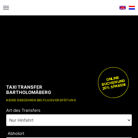
ONLINE
BUCHEN UND
20% SPAREN!
TAXI TRANSFER
BARTHOLOMÄBERG
KOSTENLOSE KINDERSITZE
KEINE GEBÜHREN BEI FLUGVERSPÄTUNG
Art des Transfers
Abholort