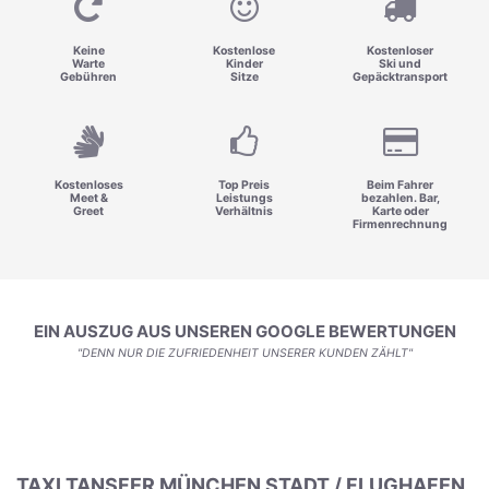
Keine
Kostenlose
Kostenloser
Warte
Kinder
Ski und
Gebühren
Sitze
Gepäcktransport
Kostenloses
Top Preis
Beim Fahrer
Meet &
Leistungs
bezahlen. Bar,
Greet
Verhältnis
Karte oder
Firmenrechnung
EIN AUSZUG AUS UNSEREN GOOGLE BEWERTUNGEN
"DENN NUR DIE ZUFRIEDENHEIT UNSERER KUNDEN ZÄHLT"
TAXI TANSFER MÜNCHEN STADT / FLUGHAFEN