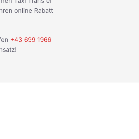
hren Taxi Transfer
ihren online Rabatt
fen
+43 699 1966
nsatz!