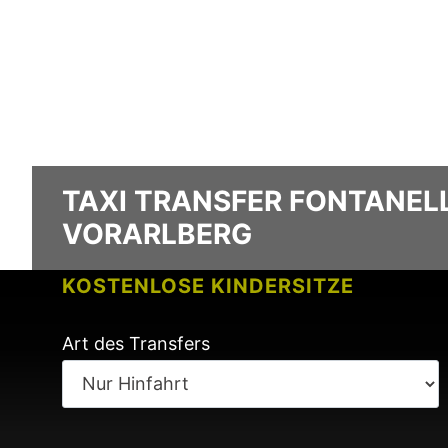
TAXI TRANSFER FONTANELL
VORARLBERG
KOSTENLOSE KINDERSITZE
KEINE GEBÜHREN BEI FLUGVERSPÄ
Art des Transfers