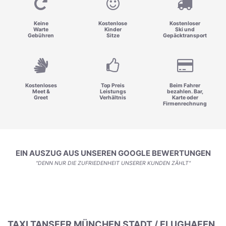
Keine
Kostenlose
Kostenloser
Warte
Kinder
Ski und
Gebühren
Sitze
Gepäcktransport
Kostenloses
Top Preis
Beim Fahrer
Meet &
Leistungs
bezahlen. Bar,
Greet
Verhältnis
Karte oder
Firmenrechnung
EIN AUSZUG AUS UNSEREN GOOGLE BEWERTUNGEN
"DENN NUR DIE ZUFRIEDENHEIT UNSERER KUNDEN ZÄHLT"
TAXI TANSFER MÜNCHEN STADT / FLUGHAFEN