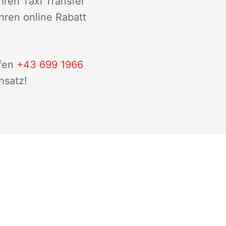
hren Taxi Transfer
ihren online Rabatt
fen
+43 699 1966
nsatz!