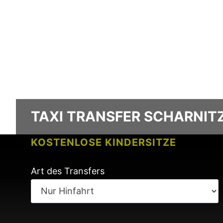
TAXI TRANSFER SCHARNIT
KOSTENLOSE KINDERSITZE
KEINE GEBÜHREN BEI FLUGVERSPÄ
Art des Transfers