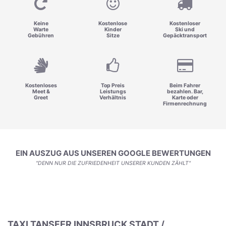
Keine
Kostenlose
Kostenloser
Warte
Kinder
Ski und
Gebühren
Sitze
Gepäcktransport
Kostenloses
Top Preis
Beim Fahrer
Meet &
Leistungs
bezahlen. Bar,
Greet
Verhältnis
Karte oder
Firmenrechnung
EIN AUSZUG AUS UNSEREN GOOGLE BEWERTUNGEN
"DENN NUR DIE ZUFRIEDENHEIT UNSERER KUNDEN ZÄHLT"
TAXI TANSFER INNSBRUCK STADT /