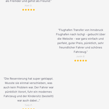
als Fremder und gehst als Freund.
”
Keni G.
“Flughafen Transfer von Innsbruck
Flughafen nach Ischgl - gebucht über
die Website - war ganz einfach und
perfekt, guter Preis, pünktlich, sehr
freundlicher Fahrer und schönes
Fahrzeug.
”
Justin B.
“Die Reservierung hat super geklappt.
Musste sie einmal verschieben, was
auch kein Problem war. Der Fahrer war
pünktlich Vorort, fuhr ein modernes
Fahrzeug und der Kindersitz (bestellt)
war auch dabei...”
Yuriy P.