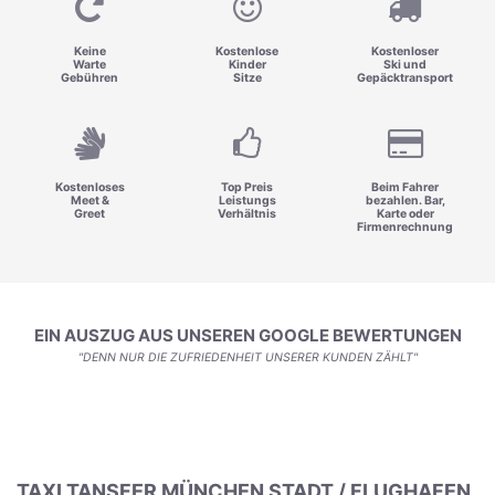
Keine
Kostenlose
Kostenloser
Warte
Kinder
Ski und
Gebühren
Sitze
Gepäcktransport
Kostenloses
Top Preis
Beim Fahrer
Meet &
Leistungs
bezahlen. Bar,
Greet
Verhältnis
Karte oder
Firmenrechnung
EIN AUSZUG AUS UNSEREN GOOGLE BEWERTUNGEN
"DENN NUR DIE ZUFRIEDENHEIT UNSERER KUNDEN ZÄHLT"
TAXI TANSFER MÜNCHEN STADT / FLUGHAFEN