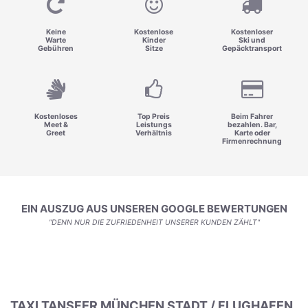
Keine
Kostenlose
Kostenloser
Warte
Kinder
Ski und
Gebühren
Sitze
Gepäcktransport
Kostenloses
Top Preis
Beim Fahrer
Meet &
Leistungs
bezahlen. Bar,
Greet
Verhältnis
Karte oder
Firmenrechnung
EIN AUSZUG AUS UNSEREN GOOGLE BEWERTUNGEN
"DENN NUR DIE ZUFRIEDENHEIT UNSERER KUNDEN ZÄHLT"
TAXI TANSFER MÜNCHEN STADT / FLUGHAFEN