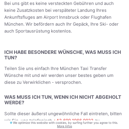
Bei uns gibt es keine versteckten Gebühren und auch
keine Zusatzkosten bei verspäteter Landung Ihres
Ankunftsfluges am Airport Innsbruck oder Flughafen
München. Wir befördern auch Ihr Gepäck, Ihre Ski- oder
auch Sportausrüstung kostenlos.
ICH HABE BESONDERE WÜNSCHE, WAS MUSS ICH
TUN?
Teilen Sie uns einfach Ihre München Taxi Transfer
Wünsche mit und wir werden unser bestes geben um
diese zu Verwirklichen - versprochen.
WAS MUSS ICH TUN, WENN ICH NICHT ABGEHOLT
WERDE?
Sollte dieser äußerst ungewöhnliche Fall eintreten, bitten
wir Sie, uns telefonisch
+43 699 1966 0023
zu
We optimize this website with cookies, by surfing further you agree to this.
More Infos
informieren. Wir werden uns umgehend um Ihr Problem