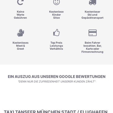
Keine
Kostenlose
Kostenloser
Warte
Kinder
Ski und
Gebühren
Sitze
Gepäcktransport
Kostenloses
Top Preis
Beim Fahrer
Meet &
Leistungs
bezahlen. Bar,
Greet
Verhältnis
Karte oder
Firmenrechnung
EIN AUSZUG AUS UNSEREN GOOGLE BEWERTUNGEN
"DENN NUR DIE ZUFRIEDENHEIT UNSERER KUNDEN ZÄHLT"
TAXI TANSFER MÜNCHEN STADT / FLUGHAFEN