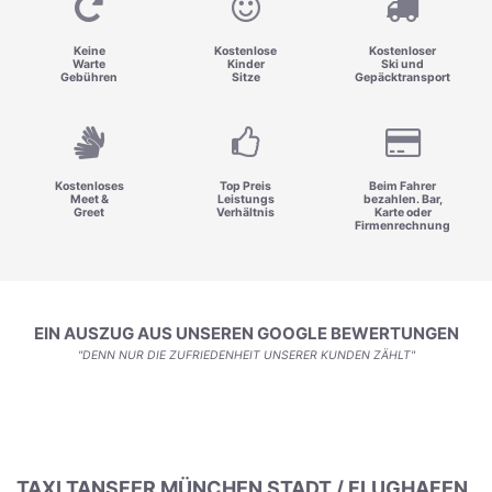
Keine
Kostenlose
Kostenloser
Warte
Kinder
Ski und
Gebühren
Sitze
Gepäcktransport
Kostenloses
Top Preis
Beim Fahrer
Meet &
Leistungs
bezahlen. Bar,
Greet
Verhältnis
Karte oder
Firmenrechnung
EIN AUSZUG AUS UNSEREN GOOGLE BEWERTUNGEN
"DENN NUR DIE ZUFRIEDENHEIT UNSERER KUNDEN ZÄHLT"
TAXI TANSFER MÜNCHEN STADT / FLUGHAFEN