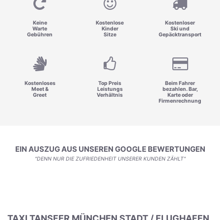
Keine
Kostenlose
Kostenloser
Warte
Kinder
Ski und
Gebühren
Sitze
Gepäcktransport
Kostenloses
Top Preis
Beim Fahrer
Meet &
Leistungs
bezahlen. Bar,
Greet
Verhältnis
Karte oder
Firmenrechnung
EIN AUSZUG AUS UNSEREN GOOGLE BEWERTUNGEN
"DENN NUR DIE ZUFRIEDENHEIT UNSERER KUNDEN ZÄHLT"
TAXI TANSFER MÜNCHEN STADT / FLUGHAFEN