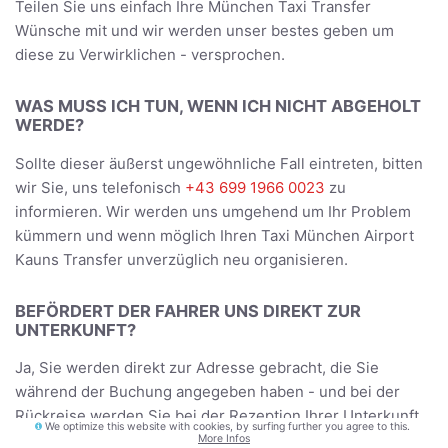
Teilen Sie uns einfach Ihre München Taxi Transfer
Wünsche mit und wir werden unser bestes geben um
diese zu Verwirklichen - versprochen.
WAS MUSS ICH TUN, WENN ICH NICHT ABGEHOLT
WERDE?
Sollte dieser äußerst ungewöhnliche Fall eintreten, bitten
wir Sie, uns telefonisch
+43 699 1966 0023
zu
informieren. Wir werden uns umgehend um Ihr Problem
kümmern und wenn möglich Ihren Taxi München Airport
Kauns Transfer unverzüglich neu organisieren.
BEFÖRDERT DER FAHRER UNS DIREKT ZUR
UNTERKUNFT?
Ja, Sie werden direkt zur Adresse gebracht, die Sie
während der Buchung angegeben haben - und bei der
Rückreise werden Sie bei der Rezeption Ihrer Unterkunft
We optimize this website with cookies, by surfing further you agree to this.
beziehungsweise Abholadresse abgeholt.
More Infos