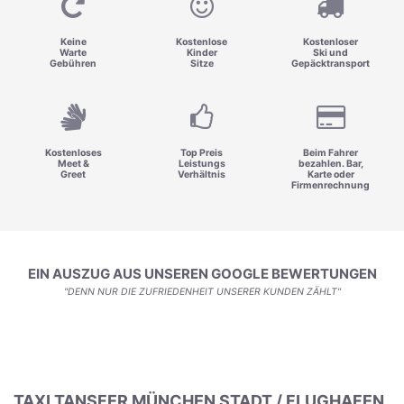
Keine
Kostenlose
Kostenloser
Warte
Kinder
Ski und
Gebühren
Sitze
Gepäcktransport
Kostenloses
Top Preis
Beim Fahrer
Meet &
Leistungs
bezahlen. Bar,
Greet
Verhältnis
Karte oder
Firmenrechnung
EIN AUSZUG AUS UNSEREN GOOGLE BEWERTUNGEN
"DENN NUR DIE ZUFRIEDENHEIT UNSERER KUNDEN ZÄHLT"
TAXI TANSFER MÜNCHEN STADT / FLUGHAFEN