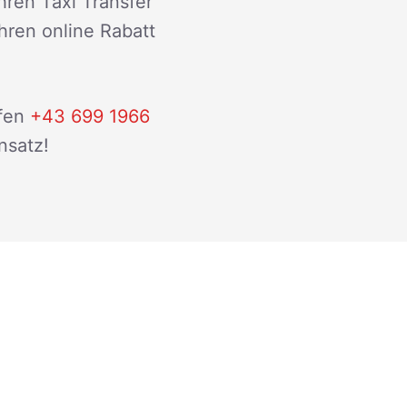
hren Taxi Transfer
ihren online Rabatt
fen
+43 699 1966
nsatz!