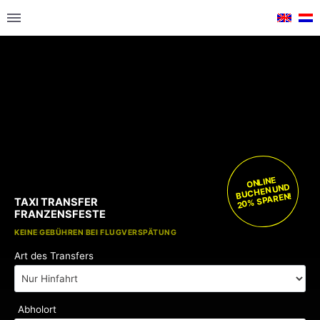
ONLINE
BUCHEN UND
20% SPAREN!
TAXI TRANSFER
FRANZENSFESTE
KOSTENLOSE KINDERSITZE
KEINE GEBÜHREN BEI FLUGVERSPÄTUNG
Art des Transfers
Abholort