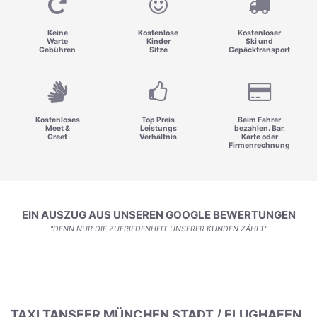
Keine
Kostenlose
Kostenloser
Warte
Kinder
Ski und
Gebühren
Sitze
Gepäcktransport
Kostenloses
Top Preis
Beim Fahrer
Meet &
Leistungs
bezahlen. Bar,
Greet
Verhältnis
Karte oder
Firmenrechnung
EIN AUSZUG AUS UNSEREN GOOGLE BEWERTUNGEN
"DENN NUR DIE ZUFRIEDENHEIT UNSERER KUNDEN ZÄHLT"
TAXI TANSFER MÜNCHEN STADT / FLUGHAFEN