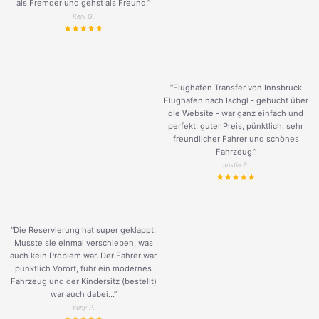
als Fremder und gehst als Freund.
”
Keni G.
“Flughafen Transfer von Innsbruck
Flughafen nach Ischgl - gebucht über
die Website - war ganz einfach und
perfekt, guter Preis, pünktlich, sehr
freundlicher Fahrer und schönes
Fahrzeug.
”
Justin B.
“Die Reservierung hat super geklappt.
Musste sie einmal verschieben, was
auch kein Problem war. Der Fahrer war
pünktlich Vorort, fuhr ein modernes
Fahrzeug und der Kindersitz (bestellt)
war auch dabei...”
Yuriy P.